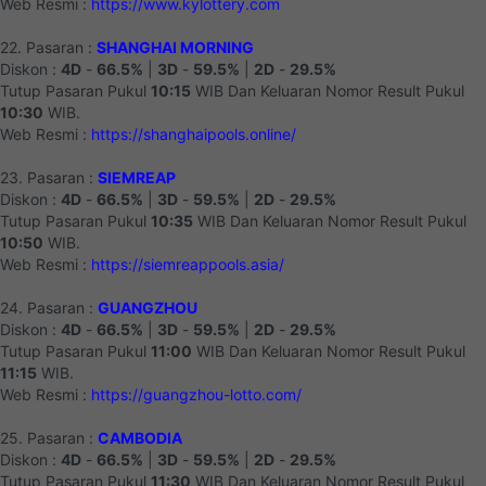
Web Resmi :
https://www.kylottery.com
22. Pasaran :
SHANGHAI MORNING
Diskon :
4D
-
66.5%
|
3D
-
59.5%
|
2D
-
29.5%
Tutup Pasaran Pukul
10:15
WIB Dan Keluaran Nomor Result Pukul
10:30
WIB.
Web Resmi :
https://shanghaipools.online/
23. Pasaran :
SIEMREAP
Diskon :
4D
-
66.5%
|
3D
-
59.5%
|
2D
-
29.5%
Tutup Pasaran Pukul
10:35
WIB Dan Keluaran Nomor Result Pukul
10:50
WIB.
Web Resmi :
https://siemreappools.asia/
24. Pasaran :
GUANGZHOU
Diskon :
4D
-
66.5%
|
3D
-
59.5%
|
2D
-
29.5%
Tutup Pasaran Pukul
11:00
WIB Dan Keluaran Nomor Result Pukul
11:15
WIB.
Web Resmi :
https://guangzhou-lotto.com/
25. Pasaran :
CAMBODIA
Diskon :
4D
-
66.5%
|
3D
-
59.5%
|
2D
-
29.5%
Tutup Pasaran Pukul
11:30
WIB Dan Keluaran Nomor Result Pukul