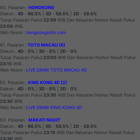
60. Pasaran :
HONGKONG
Diskon :
4D
-
66.5%
|
3D
-
59.5%
|
2D
-
29.5%
Tutup Pasaran Pukul
22:59
WIB Dan Keluaran Nomor Result Pukul
23:00
WIB.
Web Resmi :
hongkonglotto.com
61. Pasaran :
TOTO MACAU (6)
Diskon :
4D
-
0%
|
3D
-
0%
|
2D
-
0%
Tutup Pasaran Pukul
23:00
WIB Dan Keluaran Nomor Result Pukul
23:15
WIB.
Web Resmi :
LIVE DRAW TOTO MACAU 4D
62. Pasaran :
KING KONG 4D (2)
Diskon :
4D
-
0%
|
3D
-
0%
|
2D
-
0%
Tutup Pasaran Pukul
23:30
WIB Dan Keluaran Nomor Result Pukul
23:30
WIB.
Web Resmi :
LIVE DRAW KING KONG 4D
63. Pasaran :
MAKATI NIGHT
Diskon :
4D
-
66.5%
|
3D
-
59.5%
|
2D
-
29.5%
Tutup Pasaran Pukul
23:15
WIB Dan Keluaran Nomor Result Pukul
23:30
WIB.