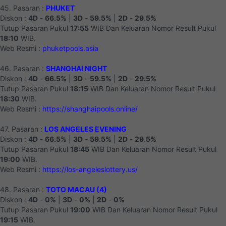
45. Pasaran :
PHUKET
Diskon :
4D
-
66.5%
|
3D
-
59.5%
|
2D
-
29.5%
Tutup Pasaran Pukul
17:55
WIB Dan Keluaran Nomor Result Pukul
18:10
WIB.
Web Resmi :
phuketpools.asia
46. Pasaran :
SHANGHAI NIGHT
Diskon :
4D
-
66.5%
|
3D
-
59.5%
|
2D
-
29.5%
Tutup Pasaran Pukul
18:15
WIB Dan Keluaran Nomor Result Pukul
18:30
WIB.
Web Resmi :
https://shanghaipools.online/
47. Pasaran :
LOS ANGELES EVENING
Diskon :
4D
-
66.5%
|
3D
-
59.5%
|
2D
-
29.5%
Tutup Pasaran Pukul
18:45
WIB Dan Keluaran Nomor Result Pukul
19:00
WIB.
Web Resmi :
https://los-angeleslottery.us/
48. Pasaran :
TOTO MACAU (4)
Diskon :
4D
-
0%
|
3D
-
0%
|
2D
-
0%
Tutup Pasaran Pukul
19:00
WIB Dan Keluaran Nomor Result Pukul
19:15
WIB.