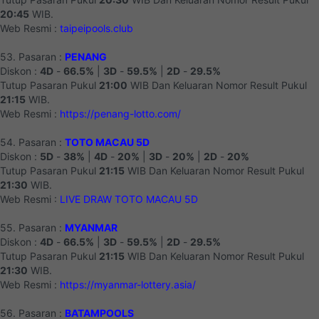
20:45
WIB.
Web Resmi :
taipeipools.club
53. Pasaran :
PENANG
Diskon :
4D
-
66.5%
|
3D
-
59.5%
|
2D
-
29.5%
Tutup Pasaran Pukul
21:00
WIB Dan Keluaran Nomor Result Pukul
21:15
WIB.
Web Resmi :
https://penang-lotto.com/
54. Pasaran :
TOTO MACAU 5D
Diskon :
5D
-
38%
|
4D
-
20%
|
3D
-
20%
|
2D
-
20%
Tutup Pasaran Pukul
21:15
WIB Dan Keluaran Nomor Result Pukul
21:30
WIB.
Web Resmi :
LIVE DRAW TOTO MACAU 5D
55. Pasaran :
MYANMAR
Diskon :
4D
-
66.5%
|
3D
-
59.5%
|
2D
-
29.5%
Tutup Pasaran Pukul
21:15
WIB Dan Keluaran Nomor Result Pukul
21:30
WIB.
Web Resmi :
https://myanmar-lottery.asia/
56. Pasaran :
BATAMPOOLS