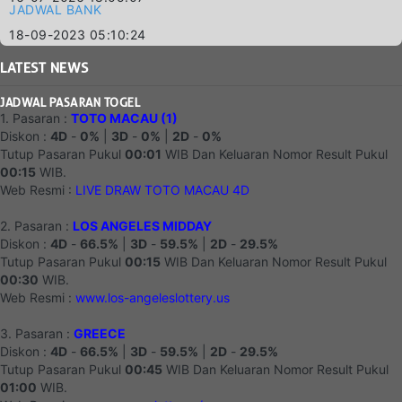
JADWAL BANK
18-09-2023 05:10:24
LATEST
NEWS
JADWAL PASARAN TOGEL
1. Pasaran :
TOTO MACAU (1)
Diskon :
4D
-
0%
|
3D
-
0%
|
2D
-
0%
Tutup Pasaran Pukul
00:01
WIB Dan Keluaran Nomor Result Pukul
00:15
WIB.
Web Resmi :
LIVE DRAW TOTO MACAU 4D
2. Pasaran :
LOS ANGELES MIDDAY
Diskon :
4D
-
66.5%
|
3D
-
59.5%
|
2D
-
29.5%
Tutup Pasaran Pukul
00:15
WIB Dan Keluaran Nomor Result Pukul
00:30
WIB.
Web Resmi :
www.los-angeleslottery.us
3. Pasaran :
GREECE
Diskon :
4D
-
66.5%
|
3D
-
59.5%
|
2D
-
29.5%
Tutup Pasaran Pukul
00:45
WIB Dan Keluaran Nomor Result Pukul
01:00
WIB.