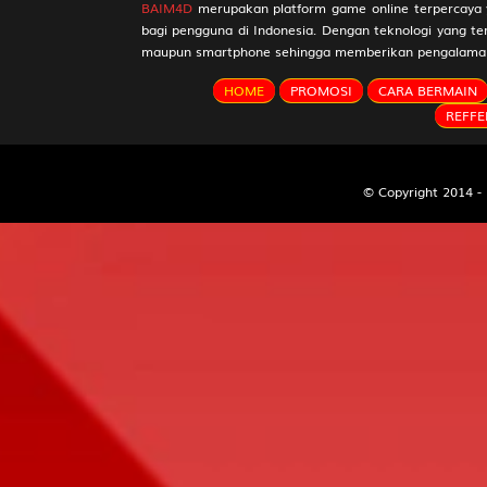
BAIM4D
merupakan platform game online terpercaya y
bagi pengguna di Indonesia. Dengan teknologi yang te
maupun smartphone sehingga memberikan pengalaman 
HOME
PROMOSI
CARA BERMAIN
REFFE
© Copyright 2014 -