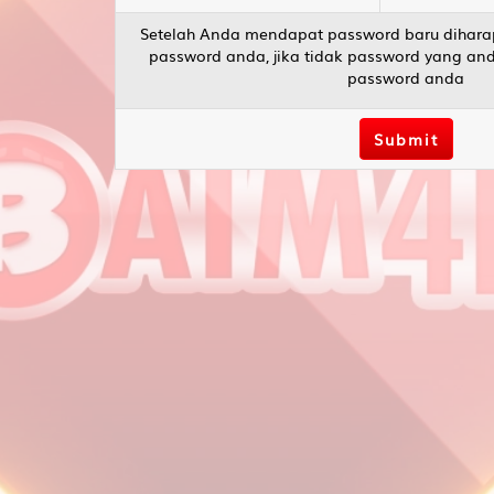
Setelah Anda mendapat password baru dihar
password anda, jika tidak password yang an
password anda