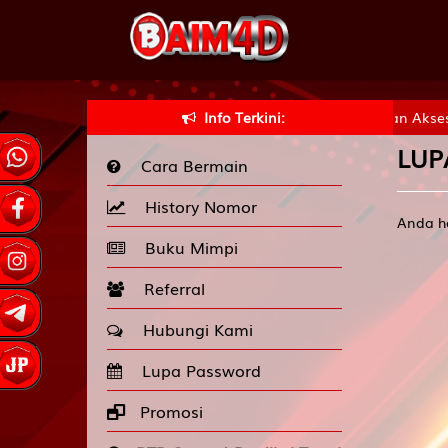
BAIM4D Game Online Pilihan Indonesia dengan Akses Ter
Info Terkini:
LUP
Cara Bermain
History Nomor
Anda h
Buku Mimpi
Referral
Hubungi Kami
Lupa Password
Promosi