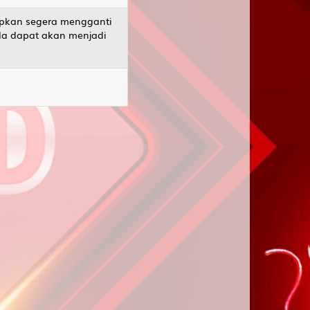
apkan segera mengganti
da dapat akan menjadi