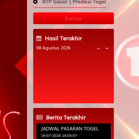
RTP Gacor | Prediksi Togel
Daftar
Hasil Terakhir
08 Agustus 2026
4D Toto Macau
4
0
7
2
CALIFORNIAD
3
1
0
6
ULANBATOR
2
0
6
2
LOSANGELMID
8
9
4
0
Berita Terakhir
JADWAL PASARAN TOGEL
16-07-2026 18:05:07