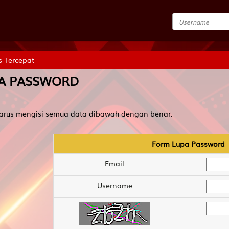
cepat
A
PASSWORD
arus mengisi semua data dibawah dengan benar.
Form Lupa Password
Email
Username